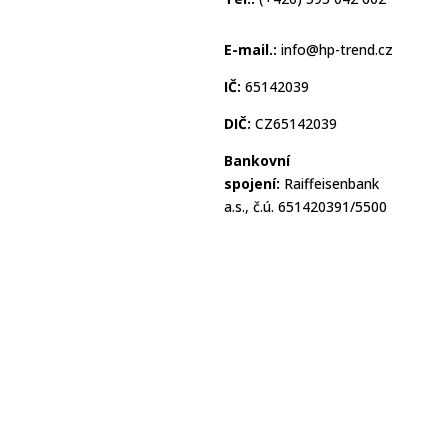
E-mail.:
info@hp-trend.cz
IČ:
65142039
DIČ:
CZ65142039
Bankovní
spojení:
Raiffeisenbank
a.s., č.ú. 651420391/5500
Zobrazit na
mapě
HP Market