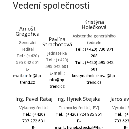
Vedení společnosti
Kristýna
Holečková
Arnošt
Gregořica
Asistentka generálního
Pavlína
Generální
ředitele
Strachotová
ředitel
Tel.:
(+420) 730 871
Jednatelka
Tel.:
(+420)
208
Tel.:
(+420)
595 042 601
Tel.:
(+420) 595 042
595 042 601
E-
601
E-mail.:
mail.:
i
nfo@hp-
kristyna.holeckova@hp-
i
nfo@hp-
trend.cz
trend.cz
trend.cz
Ing. Pavel Rataj
Ing. Hynek Stejskal
Jarosla
Výkonný ředitel
Technický ředitel, PVJ
Výrobní ř
Tel.:
(+420)
Tel.:
(+420) 724 985 851
Tel.:
(+
737 272 631
E-
733 62
E-
mail.:
hynek.stejskal@hp-
E-