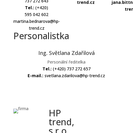
737 272 643
trend.cz
jana.bitt
Tel.:
(+420)
tre
595 042 602
martina.bednarova@hp-
trend.cz
Personalistka
Ing. Světlana Zdařilová
Personální ředitelka
Tel.:
(+420) 737 272 657
E-mail.:
svetlana.zdarilova@hp-trend.cz
HP
Google
trend,
s.r.o.