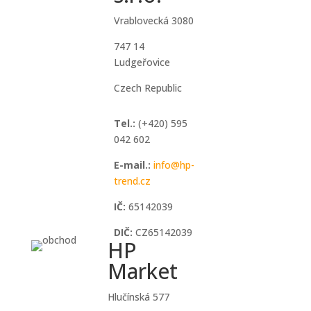
Vrablovecká 3080
747 14
Ludgeřovice
Czech Republic
Tel.:
(+420) 595
042 602
E-mail.:
info@hp-
trend.cz
IČ:
65142039
DIČ:
CZ65142039
HP
Google
Market
Hlučínská 577