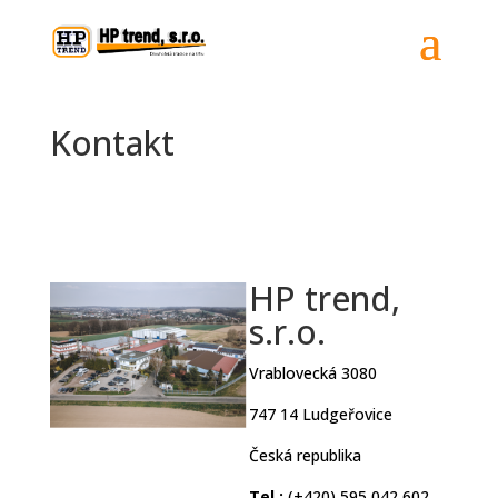
Kontakt
HP trend,
s.r.o.
Vrablovecká 3080
747 14 Ludgeřovice
Česká republika
Tel.:
(+420) 595 042 602