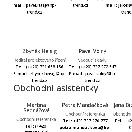
mail.:
pavel.rataj@hp-
trend.cz
mail.:
jarosl
trend.cz
trend
Zbyněk Heisig
Pavel Volný
Ředitel projektového řízení
Vedoucí skladu
Tel.:
(+420) 731 658 156
Tel.:
(+420) 737 272 647
E-mail.:
zbynek.heisig@hp-
E-mail.:
pavel.volny@hp-
trend.cz
trend.cz
Obchodní asistentky
Martina
Petra Mandačková
Jana Bi
Bednářová
Obchodní referentka
Obchodní 
Obchodní referentka
Tel.:
+420 737 270 777
Tel.:
+42
Tel.:
(+420)
petra.mandackova@hp-
0